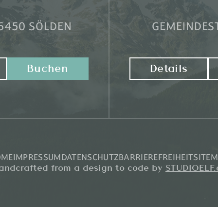
6450 SÖLDEN
GEMEINDEST
Buchen
Details
OME
IMPRESSUM
DATENSCHUTZ
BARRIEREFREIHEIT
SITE
andcrafted from a design to code by
STUDIOELF.